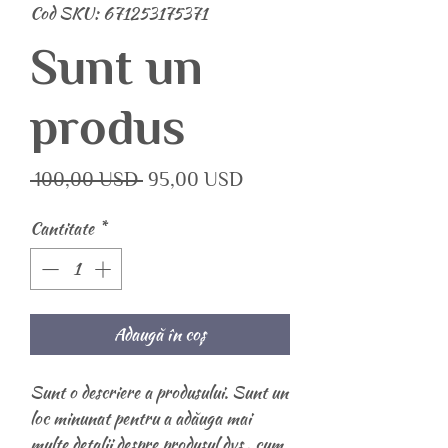
Cod SKU: 671253175371
Sunt un
produs
Preț
Preț
 100,00 USD 
95,00 USD
normal
redus
Cantitate
*
Adaugă în coș
Sunt o descriere a produsului. Sunt un 
loc minunat pentru a adăuga mai 
multe detalii despre produsul dvs., cum 