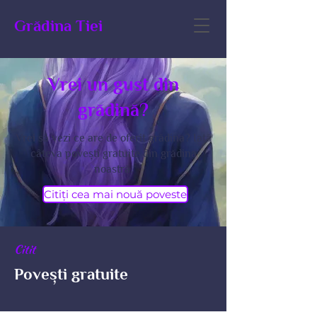
Grădina Tiei
Vrei un gust din
grădină?
Vrei să vezi ce are de oferit grădina? Iată
câteva povești gratuite din grădina
noastră.
Citiți cea mai nouă poveste
Citit
Povești gratuite