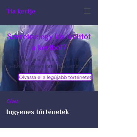
Tia kertje
Szeretne egy kis ízelítőt
a kertből?
Szeretné tudni, mit kínál a kert? Íme
néhány ingyenes történet a kertünkből.
Olvassa el a legújabb történetet
Olvas
Ingyenes történetek