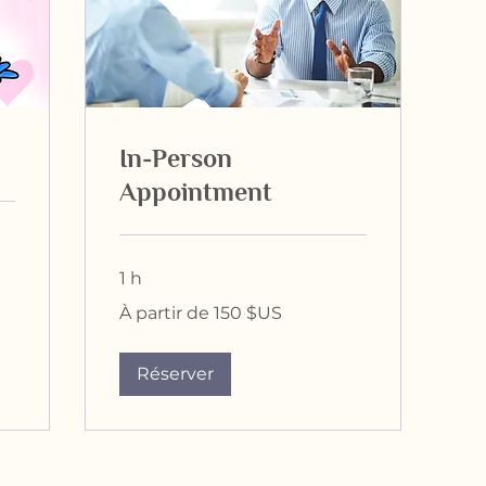
In-Person
Appointment
1 h
À
À partir de 150 $US
partir
de
150
dollars
des
Réserver
États-
Unis