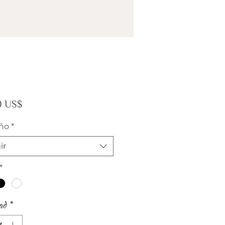
Precio
0 US$
ño
*
ir
*
ad
*