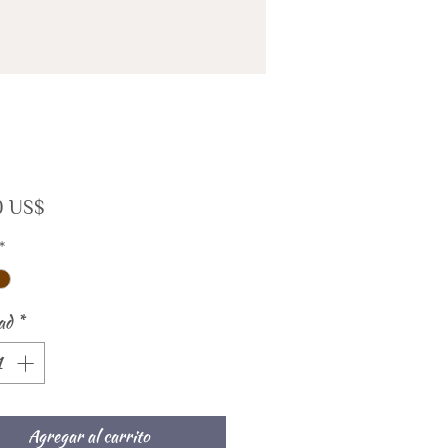
Precio
0 US$
*
ad
*
Agregar al carrito